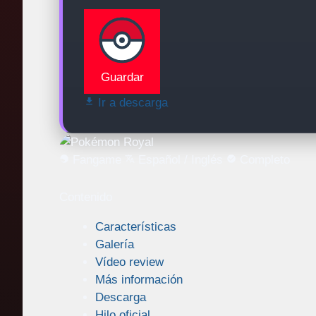
Guardar
Ir a descarga
Fangame
Español / Inglés
Completo
Contenido
Características
Galería
Vídeo review
Más información
Descarga
Hilo oficial