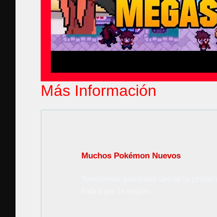
Más Información
Muchos Pokémon Nuevos
Tendremos pokémon desde la primera 
habrá por la región.