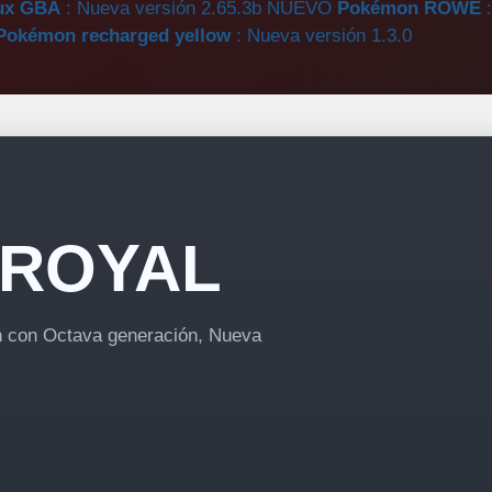
ux GBA
: Nueva versión 2.65.3b
NUEVO
Pokémon ROWE
Pokémon recharged yellow
: Nueva versión 1.3.0
ROYAL
 con Octava generación, Nueva