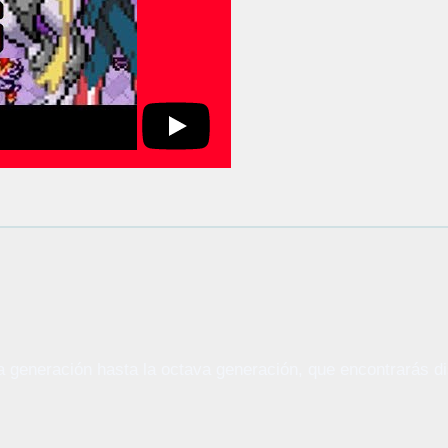
generación hasta la octava generación, que encontrarás dis