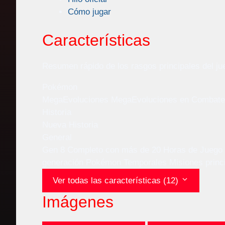
Cómo jugar
Características
Resumen rápido de los rasgos principales del ju
Pokémon
MegaEvoluciones
MegaEvoluciones en Combate
Historia
Nueva Historia
General
Gen 8
Completo con más de 20 Horas de Juego
generación
Pokémon Temporales
Misiones princ
Ver todas las características (12)
Imágenes