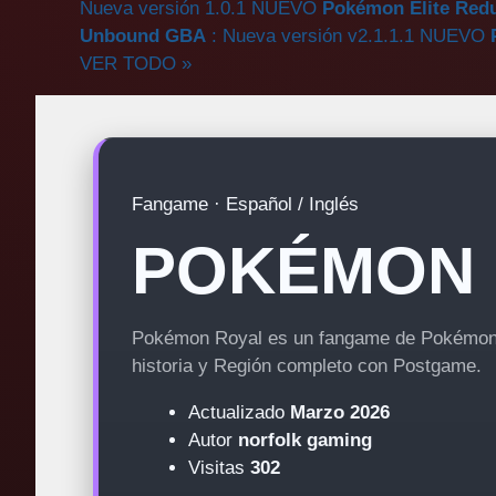
Nueva versión 1.0.1
NUEVO
Pokémon Elite Red
Unbound GBA
: Nueva versión v2.1.1.1
NUEVO
VER TODO
»
Fangame · Español / Inglés
POKÉMON 
Pokémon Royal es un fangame de Pokémon
historia y Región completo con Postgame.
Actualizado
Marzo 2026
Autor
norfolk gaming
Visitas
302