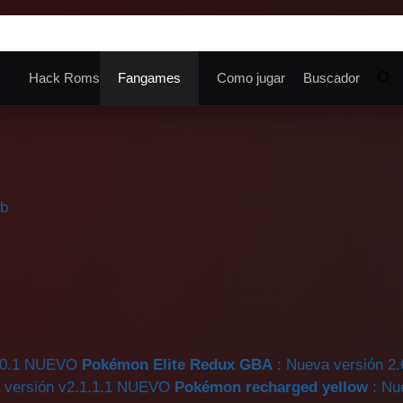
Hack Roms
Fangames
Como jugar
Buscador
3b
0.1
NUEVO
Pokémon Elite Redux GBA
: Nueva versión 2.
 versión v2.1.1.1
NUEVO
Pokémon recharged yellow
: Nu