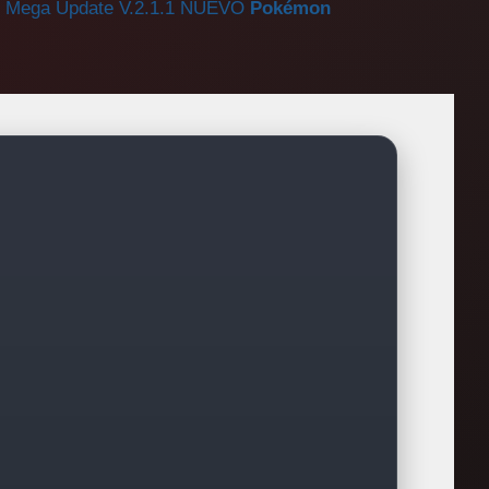
: Mega Update V.2.1.1
NUEVO
Pokémon