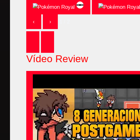
‹
›
1 / 2
Vídeo Review