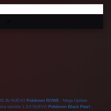
65.3b
NUEVO
Pokémon ROWE
: Mega Update
eva versión 1.3.0
NUEVO
Pokémon Black Pearl
: