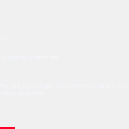
ego.
15 legendarios disponibles
Postgame
Nueva Región, Aristo
Pokémon desde la 1 Genera
ipales y secundarias