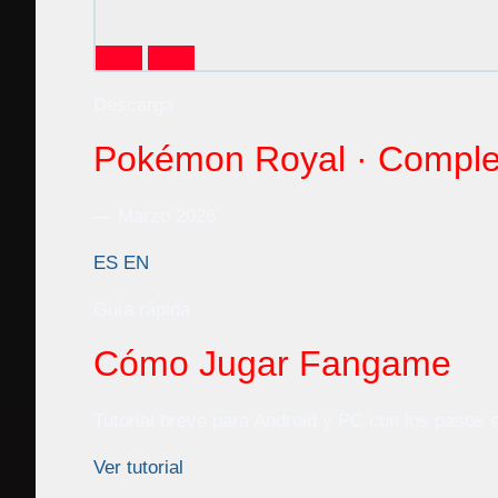
Descarga
Pokémon Royal · Comple
— Marzo 2026
ES
EN
Guía rápida
Cómo Jugar Fangame
Tutorial breve para Android y PC con los pasos 
Ver tutorial